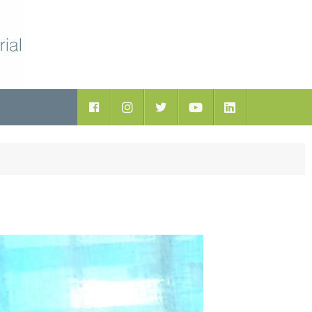
ductos
Facebook
Instagram
Twitter
Youtube
LinkedIn