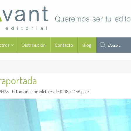
Búsqueda de pro
otros
Distribución
Contacto
Blog
traportada
 2025
El tamaño completo es de
1008 × 1458
pixels