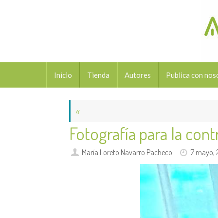
Saltar
al
contenido
Saltar
Inicio
Tienda
Autores
Publica con nos
al
contenido
«
Fotografía para la con
María Loreto Navarro Pacheco
7 mayo,