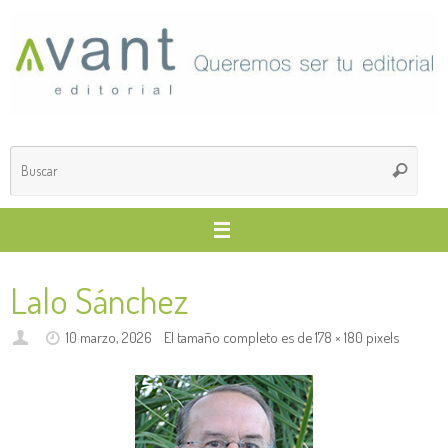
Saltar
al
contenido
Búsq
Buscar
para
Lalo Sánchez
10 marzo, 2026
El tamaño completo es de
178 × 180
pixels