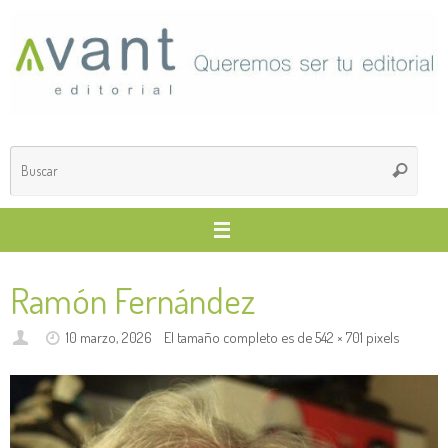
Saltar
al
contenido
Búsq
Buscar
para
Ramón Fernández
10 marzo, 2026
El tamaño completo es de
542 × 701
pixels