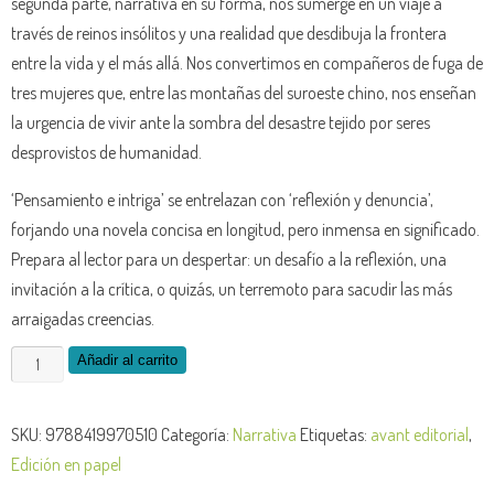
segunda parte, narrativa en su forma, nos sumerge en un viaje a
través de reinos insólitos y una realidad que desdibuja la frontera
entre la vida y el más allá. Nos convertimos en compañeros de fuga de
tres mujeres que, entre las montañas del suroeste chino, nos enseñan
la urgencia de vivir ante la sombra del desastre tejido por seres
desprovistos de humanidad.
‘Pensamiento e intriga’ se entrelazan con ‘reflexión y denuncia’,
forjando una novela concisa en longitud, pero inmensa en significado.
Prepara al lector para un despertar: un desafío a la reflexión, una
invitación a la crítica, o quizás, un terremoto para sacudir las más
arraigadas creencias.
Añadir al carrito
SKU:
9788419970510
Categoría:
Narrativa
Etiquetas:
avant editorial
,
Edición en papel