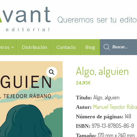
otros
Distribución
Contacto
Blog
Algo, alguien
24,95
€
Algo, alguien
Título:
Manuel Tejedor Ráb
Autor:
148
Número de páginas:
979-13-87805-86-9
ISBN:
170 mm x 240 mm
Tamaño: