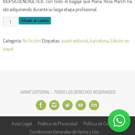
BIOPSICOENERGÉTICA, con todo el bagaje que María Rosa March ha
ido adquiriendo durante su larga etapa profesional.
Armoniza
Añadir al carrito
tu
aura
Categoría:
No ficción
Etiquetas:
avant editorial
,
barcelona
,
Edición en
con
papel
la
técnica
BISE
-
en
AVANT EDITORIAL - TODOS LOS DERECHOS RESERVADOS
papel
cantidad
Aviso Legal
Política de Privacidad
Política de Cookies
Condiciones Generales de Venta y Uso