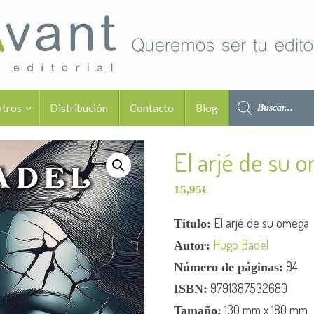
otros
Distribución
Contacto
Blog
El arjé de su 
15,95
€
El arjé de su omega
Título:
Hugo Badel
Autor:
94
Número de páginas:
9791387532680
ISBN:
130 mm x 180 mm
Tamaño: