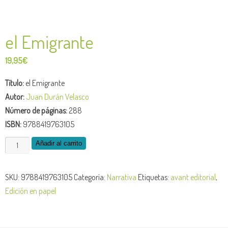
el Emigrante
19,95
€
Título:
el Emigrante
Autor:
Juan Durán Velasco
Número de páginas:
288
ISBN:
9788419763105
el
Añadir al carrito
Emigrante
cantidad
SKU:
9788419763105
Categoría:
Narrativa
Etiquetas:
avant editorial
,
Edición en papel