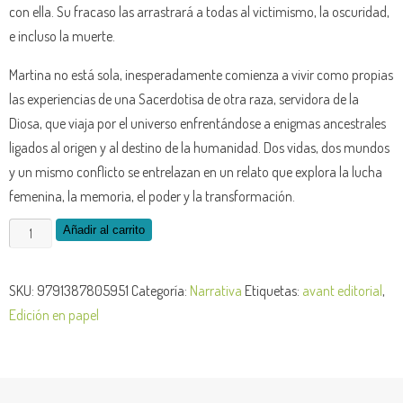
con ella. Su fracaso las arrastrará a todas al victimismo, la oscuridad,
e incluso la muerte.
Martina no está sola, inesperadamente comienza a vivir como propias
las experiencias de una Sacerdotisa de otra raza, servidora de la
Diosa, que viaja por el universo enfrentándose a enigmas ancestrales
ligados al origen y al destino de la humanidad. Dos vidas, dos mundos
y un mismo conflicto se entrelazan en un relato que explora la lucha
femenina, la memoria, el poder y la transformación.
El
Añadir al carrito
secreto
de
SKU:
9791387805951
Categoría:
Narrativa
Etiquetas:
avant editorial
,
la
Edición en papel
diosa
y
las
estrellas