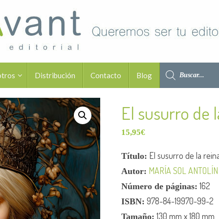
otros
Distribución
Contacto
Blog
El susurro de l
15,95
€
El susurro de la rein
Título:
MARÍA SOL ANTOLÍ
Autor:
162
Número de páginas:
978-84-19970-99-2
ISBN:
130 mm x 180 mm
Tamaño: