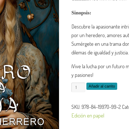
Sinopsis:
Descubre la apasionante intr
por un heredero, amores auté
Sumérgete en una trama dond
dilemas de igualdad y justicia.
¡Vive la lucha por un futuro
y pasiones!
Añadir al carrito
SKU:
978-84-19970-99-2
Cat
Edición en papel