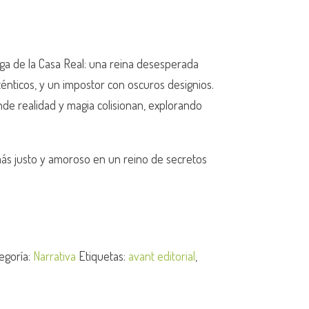
iga de la Casa Real: una reina desesperada
nticos, y un impostor con oscuros designios.
e realidad y magia colisionan, explorando
 más justo y amoroso en un reino de secretos
egoría:
Narrativa
Etiquetas:
avant editorial
,