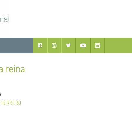
Facebook
Instagram
Twitter
Youtube
LinkedIn
a reina
a
N HERRERO