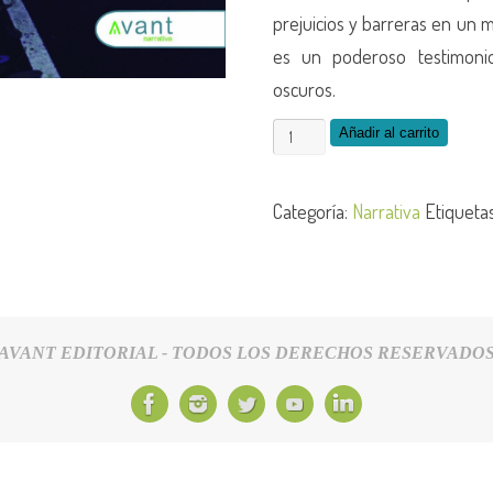
prejuicios y barreras en un 
es un poderoso testimoni
oscuros.
Añadir al carrito
Categoría:
Narrativa
Etiqueta
AVANT EDITORIAL - TODOS LOS DERECHOS RESERVADO
ítica de Privacidad
Política de Cookies
Condiciones Generales