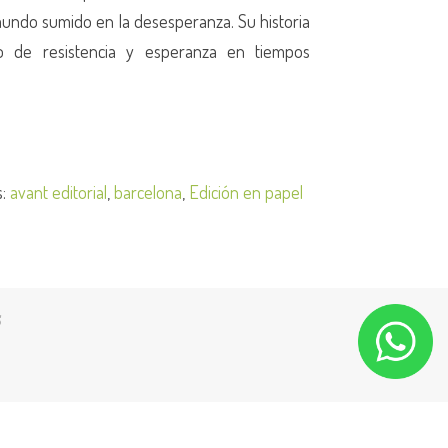
mundo sumido en la desesperanza. Su historia
o de resistencia y esperanza en tiempos
s:
avant editorial
,
barcelona
,
Edición en papel
S
 de Venta y Uso