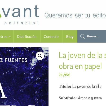
otros
Distribución
Contacto
Blog
La joven de la s
obra en papel
21,95
€
La joven de la silla
Título:
Amor y guerra
Subtítulo: