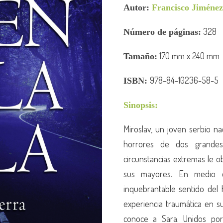
Autor:
Francisco Jiménez
328
Número de
páginas:
170
mm x 240
mm
Tamaño:
978-84-10236-58-5
ISBN:
Sinopsis:
Miroslav, un joven serbio n
horrores de dos grande
circunstancias extremas le o
sus mayores. En medio d
inquebrantable sentido del
experiencia traumática en s
conoce a Sara. Unidos po