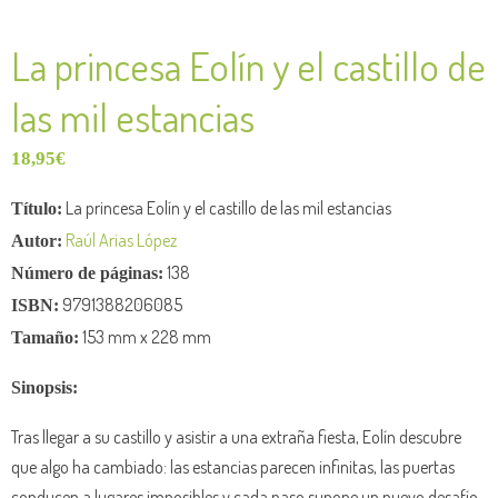
La princesa Eolín y el castillo de
las mil estancias
18,95
€
La princesa Eolín y el castillo de las mil estancias
Título:
Raúl Arias López
Autor:
138
Número de páginas:
9791388206085
ISBN:
153 mm x 228 mm
Tamaño:
Sinopsis:
Tras llegar a su castillo y asistir a una extraña fiesta, Eolín descubre
que algo ha cambiado: las estancias parecen infinitas, las puertas
conducen a lugares imposibles y cada paso supone un nuevo desafío.