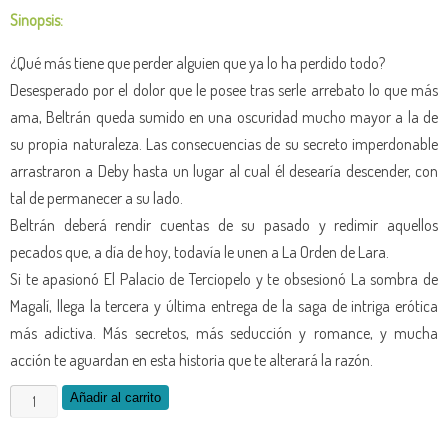
Sinopsis:
¿Qué más tiene que perder alguien que ya lo ha perdido todo?
Desesperado por el dolor que le posee tras serle arrebato lo que más
ama, Beltrán queda sumido en una oscuridad mucho mayor a la de
su propia naturaleza. Las consecuencias de su secreto imperdonable
arrastraron a Deby hasta un lugar al cual él desearía descender, con
tal de permanecer a su lado.
Beltrán deberá rendir cuentas de su pasado y redimir aquellos
pecados que, a día de hoy, todavía le unen a La Orden de Lara.
Si te apasionó El Palacio de Terciopelo y te obsesionó La sombra de
Magalí, llega la tercera y última entrega de la saga de intriga erótica
más adictiva. Más secretos, más seducción y romance, y mucha
acción te aguardan en esta historia que te alterará la razón.
Las
Añadir al carrito
damas