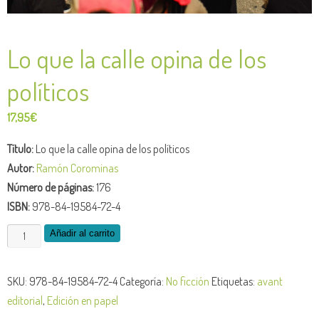
Lo que la calle opina de los
políticos
17,95
€
Título:
Lo que la calle opina de los políticos
Autor:
Ramón Corominas
Número de páginas:
176
ISBN:
978-84-19584-72-4
Lo
Añadir al carrito
que
la
SKU:
978-84-19584-72-4
Categoría:
No ficción
Etiquetas:
avant
calle
editorial
,
Edición en papel
opina