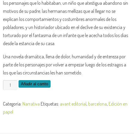
los personajes que lo habitaban; un niño que atestigua abandono sin
motivos de su padre; las hermanas mellizas que al llegar no se
explican los comportamientos y costumbres anormales de los
pobladores; y un historiador ubicado en el declive de su existencia y
torturado por el fantasma de un infante que le acecha todos los días
desde la estancia de su casa.
Una novela dramática, llena de dolor, humanidad y de entereza por
parte de los personajes por volver a empezar luego de los estragos a
los que las circunstancias les han sometido.
Memorias
Añadir al carrito
de
un
Categoría:
Narrativa
Etiquetas:
avant editorial
,
barcelona
,
Edición en
pasado
papel
que
no
pasó