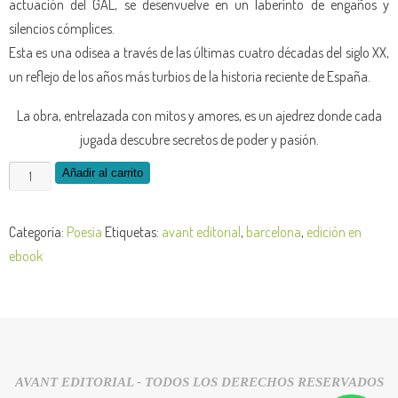
actuación del GAL, se desenvuelve en un laberinto de engaños y
silencios cómplices.
Esta es una odisea a través de las últimas cuatro décadas del siglo XX,
un reflejo de los años más turbios de la historia reciente de España.
La obra, entrelazada con mitos y amores, es un ajedrez donde cada
jugada descubre secretos de poder y pasión.
Añadir al carrito
Categoría:
Poesía
Etiquetas:
avant editorial
,
barcelona
,
edición en
ebook
AVANT EDITORIAL - TODOS LOS DERECHOS RESERVADOS