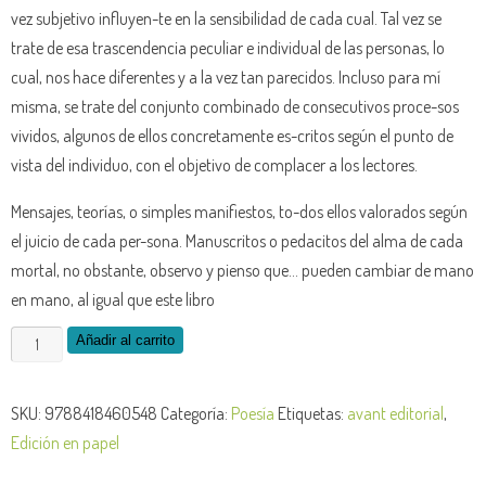
vez subjetivo influyen-te en la sensibilidad de cada cual. Tal vez se
trate de esa trascendencia peculiar e individual de las personas, lo
cual, nos hace diferentes y a la vez tan parecidos. Incluso para mí
misma, se trate del conjunto combinado de consecutivos proce-sos
vividos, algunos de ellos concretamente es-critos según el punto de
vista del individuo, con el objetivo de complacer a los lectores.
Mensajes, teorías, o simples manifiestos, to-dos ellos valorados según
el juicio de cada per-sona. Manuscritos o pedacitos del alma de cada
mortal, no obstante, observo y pienso que… pueden cambiar de mano
en mano, al igual que este libro
Un
Añadir al carrito
puño
de
SKU:
9788418460548
Categoría:
Poesía
Etiquetas:
avant editorial
,
vida
Edición en papel
cantidad