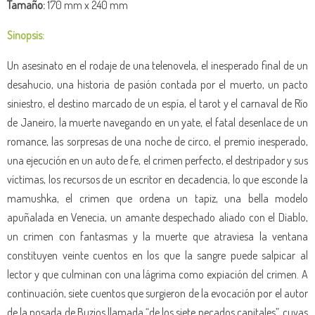
Tamaño:
170 mm x 240 mm
Sinopsis:
Un asesinato en el rodaje de una telenovela, el inesperado final de un
desahucio, una historia de pasión contada por el muerto, un pacto
siniestro, el destino marcado de un espía, el tarot y el carnaval de Río
de Janeiro, la muerte navegando en un yate, el fatal desenlace de un
romance, las sorpresas de una noche de circo, el premio inesperado,
una ejecución en un auto de fe, el crimen perfecto, el destripador y sus
víctimas, los recursos de un escritor en decadencia, lo que esconde la
mamushka, el crimen que ordena un tapiz, una bella modelo
apuñalada en Venecia, un amante despechado aliado con el Diablo,
un crimen con fantasmas y la muerte que atraviesa la ventana
constituyen veinte cuentos en los que la sangre puede salpicar al
lector y que culminan con una lágrima como expiación del crimen. A
continuación, siete cuentos que surgieron de la evocación por el autor
de la posada de Buzios llamada “de los siete pecados capitales”, cuyas