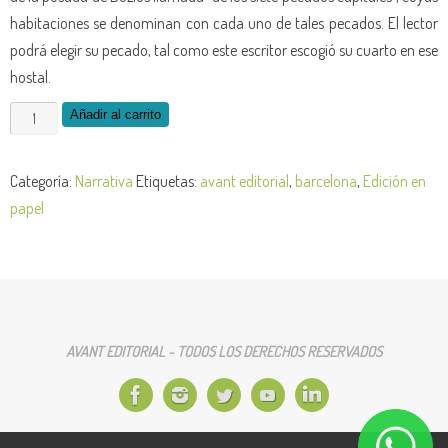
habitaciones se denominan con cada uno de tales pecados. El lector
podrá elegir su pecado, tal como este escritor escogió su cuarto en ese
hostal.
Veinte
Añadir al carrito
gotas
de
Categoría:
Narrativa
Etiquetas:
avant editorial
,
barcelona
,
Edición en
sangre,
papel
una
lágrima
y
los
siete
AVANT EDITORIAL - TODOS LOS DERECHOS RESERVADOS
pecados
capitales
cantidad