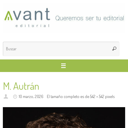
Saltar
al
contenido
Búsq
Buscar
para
M. Autrán
10 marzo, 2026
El tamaño completo es de
542 × 542
pixels