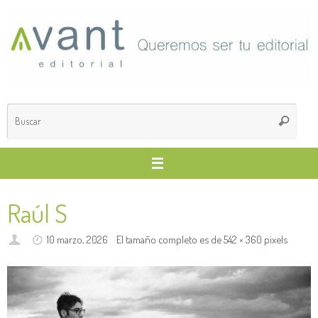
Saltar
al
contenido
Búsq
Buscar
para
Raúl S
10 marzo, 2026
El tamaño completo es de
542 × 360
pixels