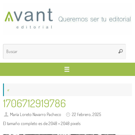
Saltar
al
contenido
Búsq
Buscar
para
«
1706712919786
María Loreto Navarro Pacheco
22 febrero, 2025
El tamaño completo es de
2048 × 2048
pixels