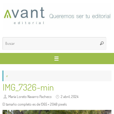
Saltar
al
contenido
Búsq
Buscar
para
«
IMG_7326-min
María Loreto Navarro Pacheco
2 abril, 2024
El tamaño completo es de
1365 × 2048
pixels