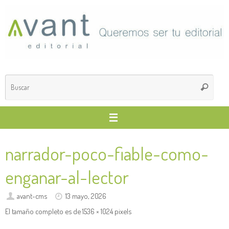
Saltar
al
contenido
Búsq
Buscar
para
narrador-poco-fiable-como-
enganar-al-lector
avant-cms
13 mayo, 2026
El tamaño completo es de
1536 × 1024
pixels