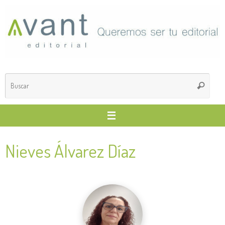
Saltar
al
contenido
Búsq
Buscar
para
Nieves Álvarez Díaz