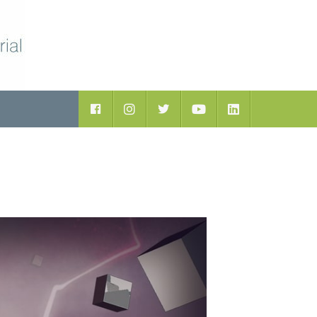
ductos
Facebook
Instagram
Twitter
Youtube
LinkedIn