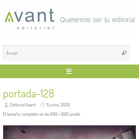
Saltar
al
contenido
Búsq
Buscar
para
portada-128
Editorial Avant
11 junio, 2026
El tamaño completo es de
999 × 1500
pixels