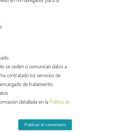
 web en mi navegador para la
d
.
os
sado.
o se ceden o comunican datos a
r ha contratado los servicios de
encargado de tratamiento.
atos.
ormación detallada en la
Política de