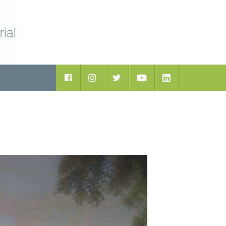
ductos
Facebook
Instagram
Twitter
Youtube
LinkedIn