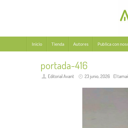
Saltar
al
contenido
Saltar
Inicio
Tienda
Autores
Publica con nos
al
contenido
portada-416
Editorial Avant
23 junio, 2026
El tama