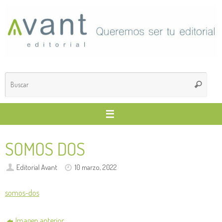
Saltar
al
contenido
Búsq
Buscar
para
SOMOS DOS
Editorial Avant
10 marzo, 2022
somos-dos
Imagen anterior