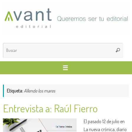
Saltar
al
contenido
Búsq
Buscar
para
Etiqueta:
Allende los mares
Entrevista a: Raúl Fierro
El pasado 12 de julio en
La nueva crónica, diario