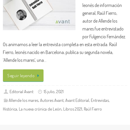
leonés de información
general, Raúl Fierro,
autor de Allende los
mares fue entrevistado
por Fulgencio Fernández.
Os animamos a leer la entrevista completa en esta entrada. Raúl
Fierro, leonés nacido en Barcelona, publica su segunda novela,
‘Allende los mares’, una…
Seguir leyendo
Editorial Avant
15 julio, 2021
Allende los mares
,
Autores Avant
,
Avant Editorial
,
Entrevistas
,
Histórica
,
La nueva crónica de León
,
Libros 2021
,
Raúl Fierro