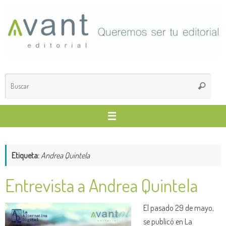
Saltar
al
contenido
Búsq
Buscar
para
Etiqueta:
Andrea Quintela
Entrevista a Andrea Quintela
El pasado 29 de mayo,
se publicó en La