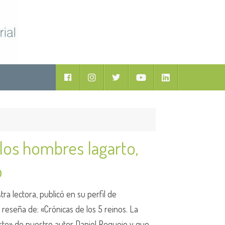
ductos
Facebook
Instagram
Twitter
Youtube
LinkedIn
 los hombres lagarto,
o
ra lectora, publicó en su perfil de
la reseña de: «Crónicas de los 5 reinos. La
rto» de nuestro autor Daniel Requejo y que