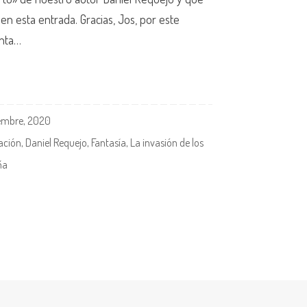
en esta entrada. Gracias, Jos, por este
enta…
iembre, 2020
ación
,
Daniel Requejo
,
Fantasía
,
La invasión de los
ña