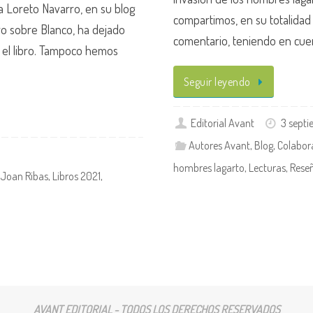
a Loreto Navarro, en su blog
compartimos, en su totalidad 
o sobre Blanco, ha dejado
comentario, teniendo en cu
 el libro. Tampoco hemos
Seguir leyendo
Editorial Avant
3 sept
Autores Avant
,
Blog
,
Colabor
hombres lagarto
,
Lecturas
,
Rese
Joan Ribas
,
Libros 2021
,
AVANT EDITORIAL - TODOS LOS DERECHOS RESERVADOS