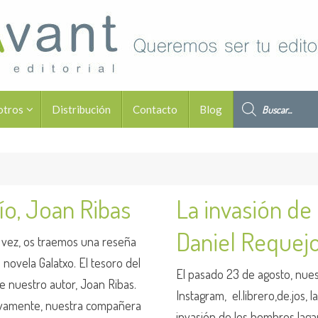
Búsqueda de pro
otros
Distribución
Contacto
Blog
río, Joan Ribas
La invasión de
Daniel Requej
 vez, os traemos una reseña
a novela Galatxo. El tesoro del
El pasado 23 de agosto, nuest
de nuestro autor, Joan Ribas.
Instagram, el.librero,de.jos, 
vamente, nuestra compañera
invasión de los hombres laga