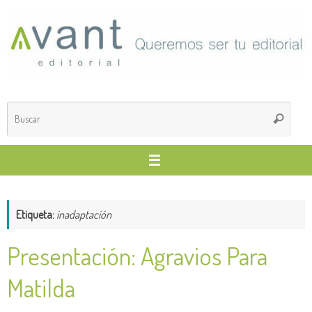
Saltar
al
contenido
Búsq
Buscar
para
Etiqueta:
inadaptación
Presentación: Agravios Para
Matilda