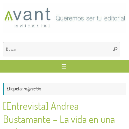
Saltar
al
contenido
Búsq
Buscar
para
Etiqueta:
migración
[Entrevista] Andrea
Bustamante – La vida en una