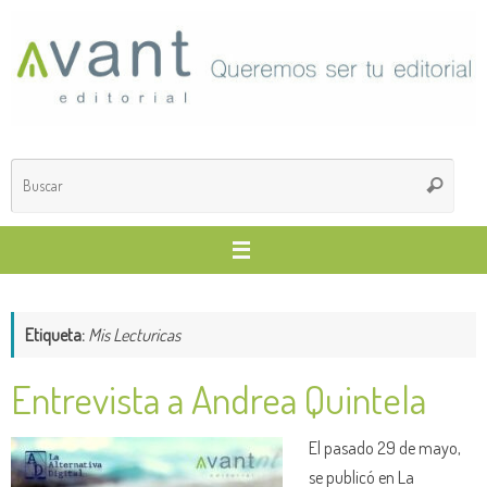
Saltar
al
contenido
Búsq
Buscar
para
Etiqueta:
Mis Lecturicas
Entrevista a Andrea Quintela
El pasado 29 de mayo,
se publicó en La