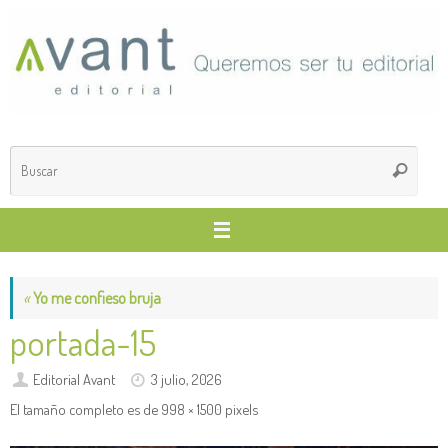
Saltar
al
contenido
Búsq
Buscar
para
«
Yo me confieso bruja
portada-15
Editorial Avant
3 julio, 2026
El tamaño completo es de
998 × 1500
pixels