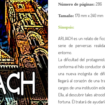
286
Número de
páginas:
170
mm x 240 mm
Tamaño:
Sinopsis:
ARLIACH es un relato de fic
serie de perversas realid
entorno.
La dificultad del protagoni
conforma el hilo conductor de
una nueva incógnita de difí
llegará al corazón de una tr
cargos de una institución ecle
Ella, al descubrir tales atroc
fortuna. Él tratará de ayudarla