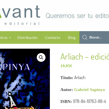
otros
Distribución
Contacto
Blog
Arliach – edici
19,95
€
Arliach
Título:
Autor:
Gabriel Sapinya
978-84-19763-88-4
ISBN: