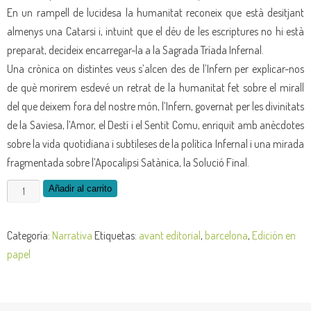
En un rampell de lucidesa la humanitat reconeix que està desitjant
almenys una Catarsi i, intuint que el déu de les escriptures no hi està
preparat, decideix encarregar-la a la Sagrada Tríada Infernal.
Una crònica on distintes veus s’alcen des de l’Infern per explicar-nos
de què morirem esdevé un retrat de la humanitat fet sobre el mirall
del que deixem fora del nostre món, l’Infern, governat per les divinitats
de la Saviesa, l’Amor, el Destí i el Sentit Comu, enriquit amb anècdotes
sobre la vida quotidiana i subtileses de la política Infernal i una mirada
fragmentada sobre l’Apocalipsi Satànica, la Solució Final.
Añadir al carrito
Categoría:
Narrativa
Etiquetas:
avant editorial
,
barcelona
,
Edición en
papel