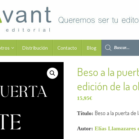
otros
Distribución
Contacto
Blog
Beso a la puer
edición de la 
15,95
€
Beso a la puerta de 
Título:
Autor:
Elías Llamazares 