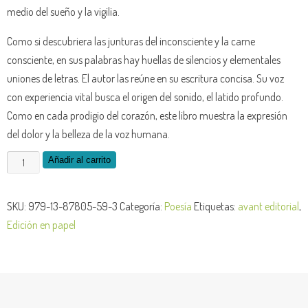
medio del sueño y la vigilia.
Como si descubriera las junturas del inconsciente y la carne
consciente, en sus palabras hay huellas de silencios y elementales
uniones de letras. El autor las reúne en su escritura concisa. Su voz
con experiencia vital busca el origen del sonido, el latido profundo.
Como en cada prodigio del corazón, este libro muestra la expresión
del dolor y la belleza de la voz humana.
El
Añadir al carrito
latido
eterno
SKU:
979-13-87805-59-3
Categoría:
Poesía
Etiquetas:
avant editorial
,
cantidad
Edición en papel