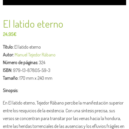
El latido eterno
24,95
€
Título:
El latido eterno
Autor:
Manuel Tejedor Rábano
Número de páginas:
324
ISBN:
979-13-87805-59-3
Tamaño:
170 mm x 240 mm
Sinopsis:
En El latido eterno, Tejedor Rábano percibe la manifestación superior
entre los resquicios de la existencia. Con una síntesis precisa, sus
versos se concentran para transitar por las venas hacia la hondura,
entre las heridas torrenciales de las ausencias y los efluvios frágiles en