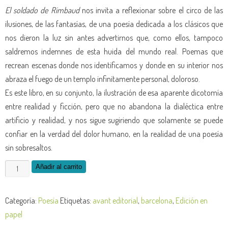
El soldado de Rimbaud
nos invita a reflexionar sobre el circo de las
ilusiones, de las fantasías, de una poesía dedicada a los clásicos que
nos dieron la luz sin antes advertirnos que, como ellos, tampoco
saldremos indemnes de esta huida del mundo real. Poemas que
recrean escenas donde nos identificamos y donde en su interior nos
abraza el fuego de un templo infinitamente personal, doloroso.
Es este libro, en su conjunto, la ilustración de esa aparente dicotomía
entre realidad y ficción, pero que no abandona la dialéctica entre
artificio y realidad, y nos sigue sugiriendo que solamente se puede
confiar en la verdad del dolor humano, en la realidad de una poesía
sin sobresaltos.
El
Añadir al carrito
soldado
de
Categoría:
Poesía
Etiquetas:
avant editorial
,
barcelona
,
Edición en
Rimbaud
papel
-