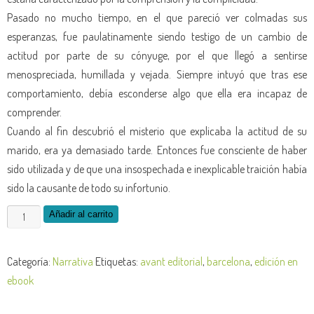
Pasado no mucho tiempo, en el que pareció ver colmadas sus
esperanzas, fue paulatinamente siendo testigo de un cambio de
actitud por parte de su cónyuge, por el que llegó a sentirse
menospreciada, humillada y vejada. Siempre intuyó que tras ese
comportamiento, debía esconderse algo que ella era incapaz de
comprender.
Cuando al fin descubrió el misterio que explicaba la actitud de su
marido, era ya demasiado tarde. Entonces fue consciente de haber
sido utilizada y de que una insospechada e inexplicable traición había
sido la causante de todo su infortunio.
Lección
Añadir al carrito
de
egoísmo
Categoría:
Narrativa
Etiquetas:
avant editorial
,
barcelona
,
edición en
-
ebook
edición
de