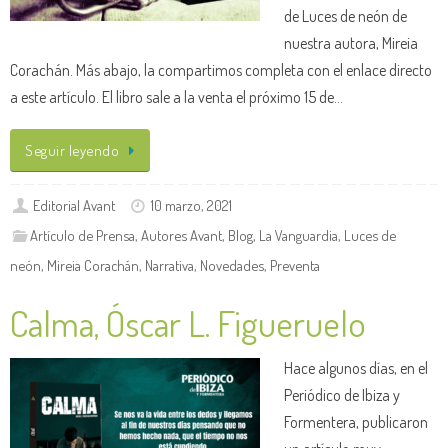
de Luces de neón de
nuestra autora, Mireia
Corachán. Más abajo, la compartimos completa con el enlace directo
a este artículo. El libro sale a la venta el próximo 15 de…
Seguir leyendo
Editorial Avant
10 marzo, 2021
Artículo de Prensa
,
Autores Avant
,
Blog
,
La Vanguardia
,
Luces de
neón
,
Mireia Corachán
,
Narrativa
,
Novedades
,
Preventa
Calma, Óscar L. Figueruelo
Hace algunos días, en el
Periódico de Ibiza y
Formentera, publicaron