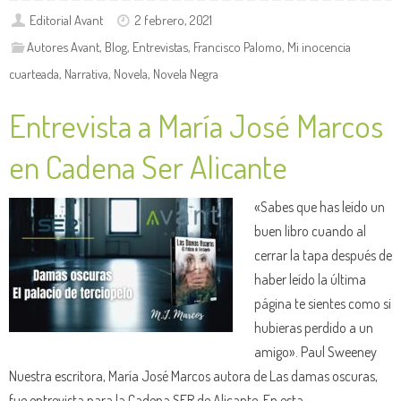
Editorial Avant
2 febrero, 2021
Autores Avant
,
Blog
,
Entrevistas
,
Francisco Palomo
,
Mi inocencia
cuarteada
,
Narrativa
,
Novela
,
Novela Negra
Entrevista a María José Marcos
en Cadena Ser Alicante
«Sabes que has leído un
buen libro cuando al
cerrar la tapa después de
haber leído la última
página te sientes como si
hubieras perdido a un
amigo». Paul Sweeney
Nuestra escritora, María José Marcos autora de Las damas oscuras,
fue entrevista para la Cadena SER de Alicante. En esta…