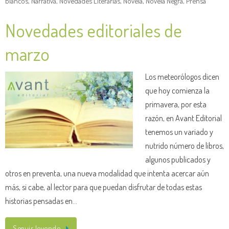
blancos
,
Narrativa
,
Novedades Literarias
,
Novela
,
Novela Negra
,
Prensa
Novedades editoriales de
marzo
Los meteorólogos dicen
que hoy comienza la
primavera, por esta
razón, en Avant Editorial
tenemos un variado y
nutrido número de libros,
algunos publicados y
otros en preventa, una nueva modalidad que intenta acercar aún
más, si cabe, al lector para que puedan disfrutar de todas estas
historias pensadas en…
Seguir leyendo