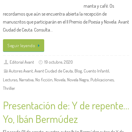
manta y café. Os
recordamos que aún se encuentra abierta la recepción de
manuscritos que participarán en el II Premio de Poesía y Novela: Avant
Ciudad de Ceuta. Consulta…
Seguir leyendo
Editorial Avant
19 octubre, 2020
Autores Avant
,
Avant Ciudad de Ceuta
,
Blog
,
Cuento Infantil
,
Lecturas
,
Narrativa
,
No ficción
,
Novela
,
Novela Negra
,
Publicaciones
,
Thriller
Presentación de: Y de repente…
Yo, Ibán Bermúdez
El pasado 01 de agosto, nuestro autor Ibán Bermúdez autor de Y de