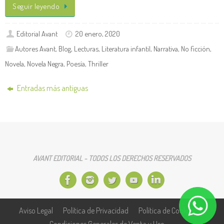
Seguir leyendo
Editorial Avant
20 enero, 2020
Autores Avant
,
Blog
,
Lecturas
,
Literatura infantil
,
Narrativa
,
No ficción
,
Novela
,
Novela Negra
,
Poesía
,
Thriller
Entradas más antiguas
AVANT EDITORIAL - TODOS LOS DERECHOS RESERVADOS
Aviso Legal
Política de Privacidad
Política de Cookies
Condiciones Generales de Venta y Uso