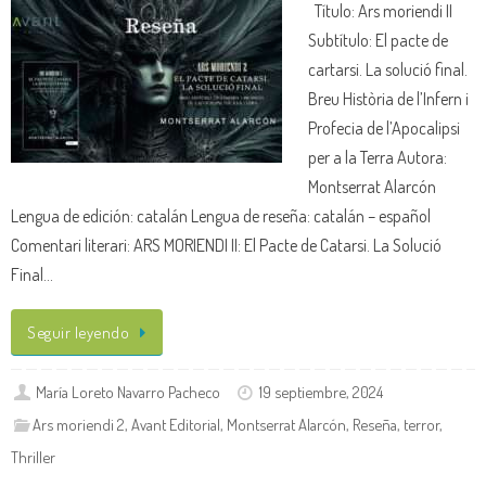
Título: Ars moriendi II
Subtítulo: El pacte de
cartarsi. La solució final.
Breu Història de l’Infern i
Profecia de l’Apocalipsi
per a la Terra Autora:
Montserrat Alarcón
Lengua de edición: catalán Lengua de reseña: catalán – español
Comentari literari: ARS MORIENDI II: El Pacte de Catarsi. La Solució
Final…
Seguir leyendo
María Loreto Navarro Pacheco
19 septiembre, 2024
Ars moriendi 2
,
Avant Editorial
,
Montserrat Alarcón
,
Reseña
,
terror
,
Thriller