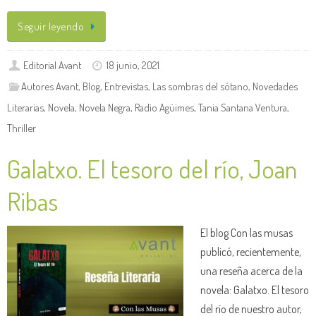
Seguir leyendo
Editorial Avant
18 junio, 2021
Autores Avant
,
Blog
,
Entrevistas
,
Las sombras del sótano
,
Novedades
Literarias
,
Novela
,
Novela Negra
,
Radio Agüimes
,
Tania Santana Ventura
,
Thriller
Galatxo. El tesoro del río, Joan
Ribas
El blog Con las musas
publicó, recientemente,
una reseña acerca de la
novela: Galatxo. El tesoro
del río de nuestro autor,