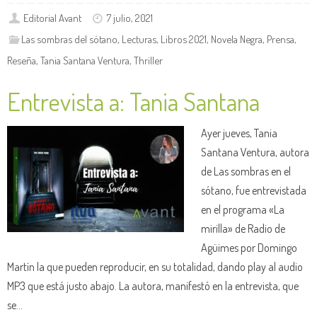
Editorial Avant
7 julio, 2021
Las sombras del sótano
,
Lecturas
,
Libros 2021
,
Novela Negra
,
Prensa
,
Reseña
,
Tania Santana Ventura
,
Thriller
Entrevista a: Tania Santana
Ayer jueves, Tania
Santana Ventura, autora
de Las sombras en el
sótano, fue entrevistada
en el programa «La
mirilla» de Radio de
Agüimes por Domingo
Martín la que pueden reproducir, en su totalidad, dando play al audio
MP3 que está justo abajo. La autora, manifestó en la entrevista, que
se…