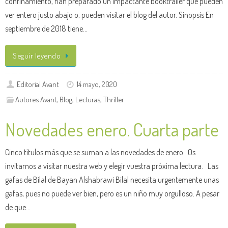
confinamiento, han preparado un impactante booktrailer que pueden
ver entero justo abajo o, pueden visitar el blog del autor. Sinopsis En
septiembre de 2018 tiene…
Seguir leyendo
Editorial Avant
14 mayo, 2020
Autores Avant
,
Blog
,
Lecturas
,
Thriller
Novedades enero. Cuarta parte
Cinco títulos más que se suman a las novedades de enero. Os
invitamos a visitar nuestra web y elegir vuestra próxima lectura. Las
gafas de Bilal de Bayan Alshabrawi Bilal necesita urgentemente unas
gafas, pues no puede ver bien, pero es un niño muy orgulloso. A pesar
de que…