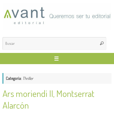
Saltar
al
contenido
Búsq
Buscar
para
Categoría:
Thriller
Ars moriendi II, Montserrat
Alarcón