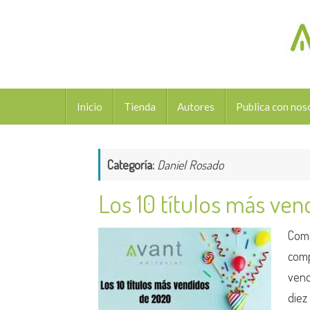
Saltar
al
contenido
Saltar
Inicio
Tienda
Autores
Publica con nos
al
contenido
Categoría:
Daniel Rosado
Los 10 títulos más ve
Com
comp
vend
diez