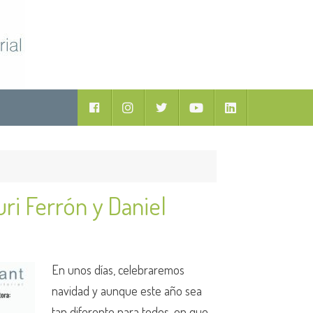
ductos
Facebook
Instagram
Twitter
Youtube
LinkedIn
uri Ferrón y Daniel
En unos días, celebraremos
navidad y aunque este año sea
tan diferente para todos, en que