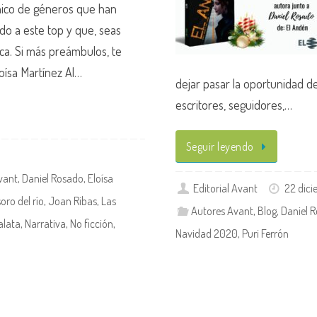
ico de géneros que han
ado a este top y que, seas
eca. Si más preámbulos, te
oísa Martínez Al…
dejar pasar la oportunidad d
escritores, seguidores,…
Seguir leyendo
vant
,
Daniel Rosado
,
Eloísa
Editorial Avant
22 dic
soro del río
,
Joan Ribas
,
Las
Autores Avant
,
Blog
,
Daniel 
alata
,
Narrativa
,
No ficción
,
Navidad 2020
,
Puri Ferrón