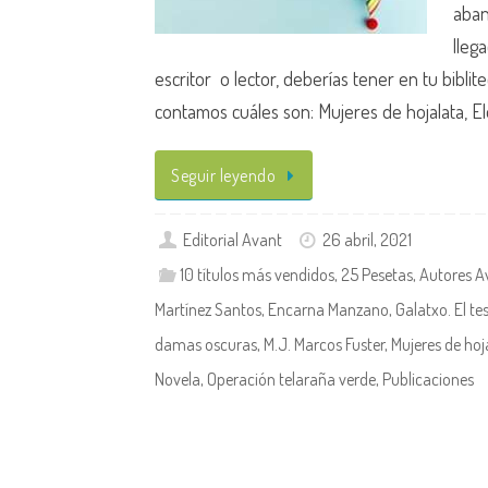
aban
lleg
escritor o lector, deberías tener en tu biblit
contamos cuáles son: Mujeres de hojalata, El
Seguir leyendo
Editorial Avant
26 abril, 2021
10 títulos más vendidos
,
25 Pesetas
,
Autores A
Martínez Santos
,
Encarna Manzano
,
Galatxo. El te
damas oscuras
,
M.J. Marcos Fuster
,
Mujeres de hoj
Novela
,
Operación telaraña verde
,
Publicaciones