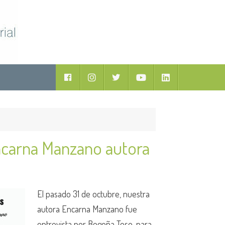
ductos
Facebook
Instagram
Twitter
Youtube
LinkedIn
ncarna Manzano autora
El pasado 31 de octubre, nuestra
autora Encarna Manzano fue
entrevista por Begoña Teso, para