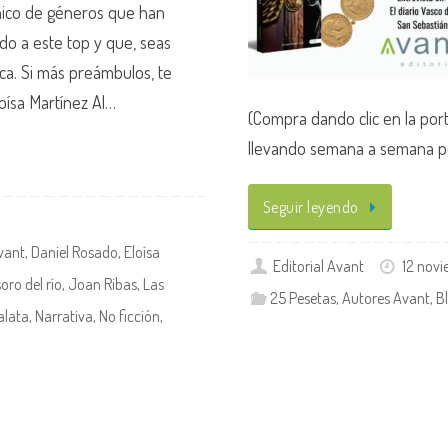
ico de géneros que han
ado a este top y que, seas
eca. Si más preámbulos, te
oísa Martínez Al…
(Compra dando clic en la port
llevando semana a semana p
Seguir leyendo
vant
,
Daniel Rosado
,
Eloísa
Editorial Avant
12 nov
soro del río
,
Joan Ribas
,
Las
25 Pesetas
,
Autores Avant
,
B
alata
,
Narrativa
,
No ficción
,