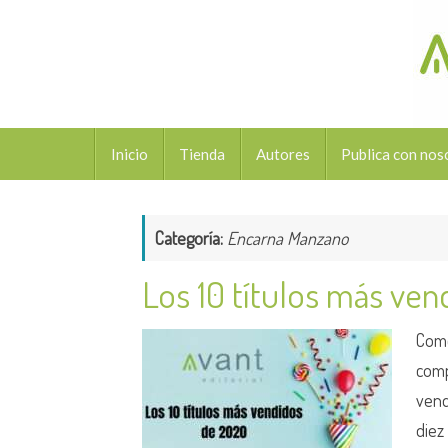
Saltar
al
contenido
Saltar
Inicio
Tienda
Autores
Publica con nos
al
contenido
Categoría:
Encarna Manzano
Los 10 títulos más ve
Com
comp
vend
diez